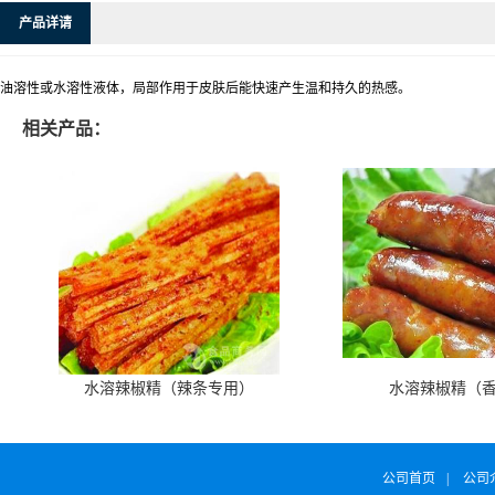
产品详请
油溶性或水溶性液体，局部作用于皮肤后能快速产生温和持久的热感。
相关产品：
水溶辣椒精（辣条专用）
水溶辣椒精（
公司首页
|
公司