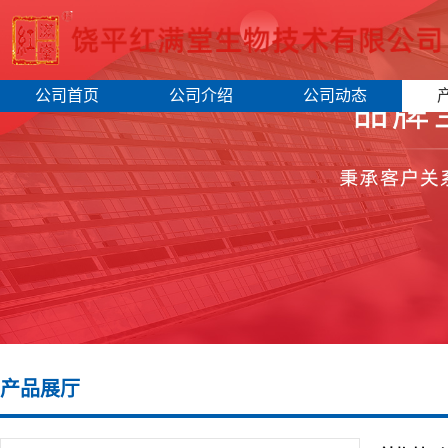
公司首页
公司介绍
公司动态
产品展厅